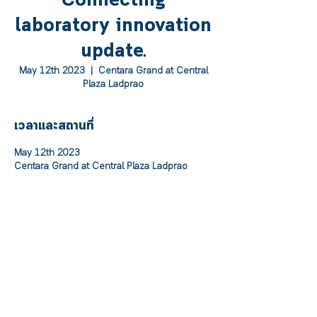
Connecting
laboratory innovation
update.
May 12th 2023
  |  
Centara Grand at Central
Plaza Ladprao
เวลาและสถานที่
May 12th 2023
Centara Grand at Central Plaza Ladprao
เกี่ยวกับอีเวนท์
Time 12th,2023 Centara Grand at Central 
Plaza Ladprao Bangkok
About the Event S.E.Laboratory Talk 2023 : 
Connecting laboratory innovation update.
See more