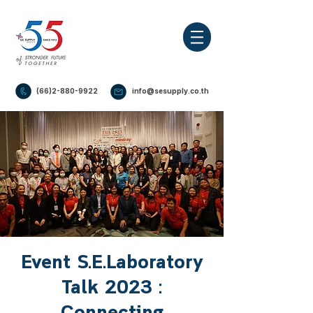
(66)2-880-9922
info@sesupply.co.th
Event S.E.Laboratory
Talk 2023 :