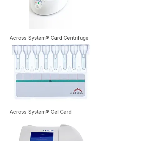
Across System® Card Centrifuge
Across System® Gel Card