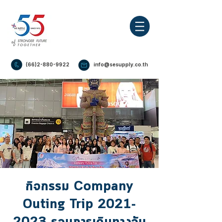
(66)2-880-9922
info@sesupply.co.th
กิจกรรม Company
Outing Trip 2021-